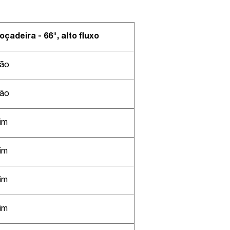
oçadeira - 66", alto fluxo
ão
ão
im
im
im
im