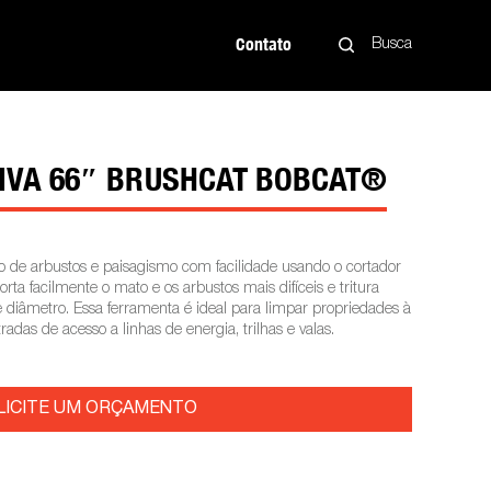
Contato
Busca
IVA 66″ BRUSHCAT BOBCAT®
ão de arbustos e paisagismo com facilidade usando o cortador
rta facilmente o mato e os arbustos mais difíceis e tritura
diâmetro. Essa ferramenta é ideal para limpar propriedades à
tradas de acesso a linhas de energia, trilhas e valas.
LICITE UM ORÇAMENTO