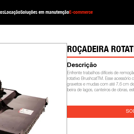
os
Locação
Soluções em manutenção
E-commerce
ROÇADEIRA ROTAT
Descrição
Enfrente trabalhos difíceis de remoç
rotativo BrushcatTM. Esse acessório co
gravetos e mudas com até 7,6 cm de 
beira de lagos, canteiros de obras, es
SO