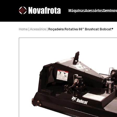
Máquinas
Acessórios
Seminov
Home
|
Acessórios
|
Roçadeira Rotativa 66″ Brushcat Bobcat®