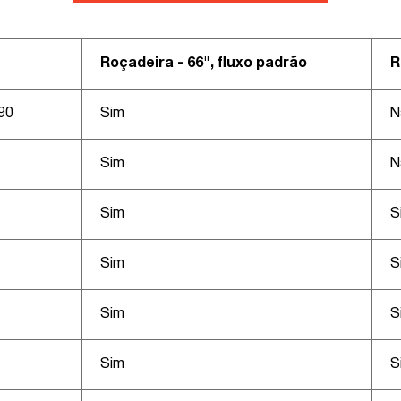
Roçadeira - 66", fluxo padrão
R
90
Sim
N
Sim
N
Sim
S
Sim
S
Sim
S
Sim
S