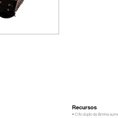
Recursos
• O fio duplo da lâmina aume