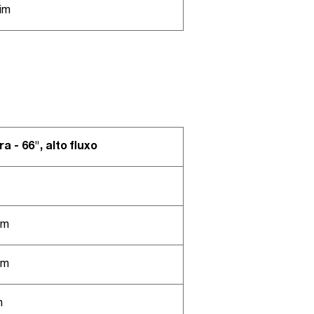
im
a - 66", alto fluxo
mm
mm
m