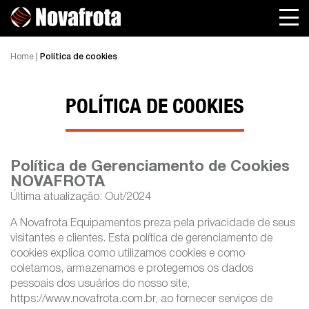
Home
|
Política de cookies
POLÍTICA DE COOKIES
Política de Gerenciamento de Cookies
NOVAFROTA
Última atualização: Out/2024
A Novafrota Equipamentos preza pela privacidade de seus
visitantes e clientes. Esta política de gerenciamento de
cookies explica como utilizamos cookies e como
coletamos, armazenamos e protegemos os dados
pessoais dos usuários do nosso site,
https://www.novafrota.com.br, ao fornecer serviços de