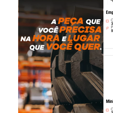
Emp
C
3
P
9
Min
C