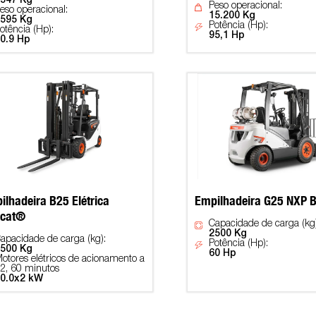
547 Kg
Peso operacional:
eso operacional:
15.200 Kg
595 Kg
Potência (Hp):
otência (Hp):
95,1 Hp
0.9 Hp
ilhadeira B25 Elétrica
Empilhadeira G25 NXP 
cat®
Capacidade de carga (kg)
2500 Kg
apacidade de carga (kg):
Potência (Hp):
500 Kg
60 Hp
otores elétricos de acionamento a
2, 60 minutos
0.0x2 kW