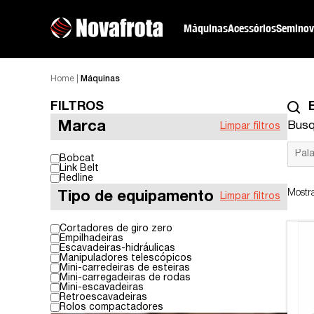
Máquinas
Acessórios
Seminov
Home
|
Máquinas
FILTROS
Marca
Busq
Limpar filtros
Bobcat
Link Belt
Redline
Mostr
Tipo de equipamento
Limpar filtros
Cortadores de giro zero
Empilhadeiras
Escavadeiras-hidráulicas
Manipuladores telescópicos
Mini-carredeiras de esteiras
Mini-carregadeiras de rodas
Mini-escavadeiras
Retroescavadeiras
Rolos compactadores