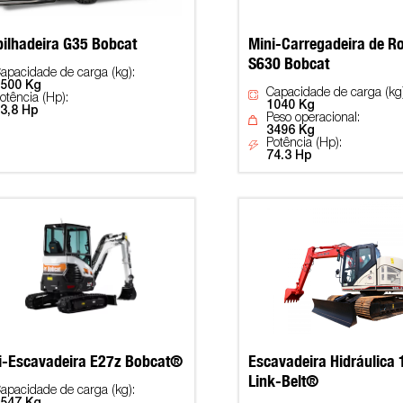
ilhadeira G35 Bobcat
Mini-Carregadeira de R
S630 Bobcat
apacidade de carga (kg):
500 Kg
Capacidade de carga (kg)
otência (Hp):
1040 Kg
3,8 Hp
Peso operacional:
3496 Kg
Potência (Hp):
74.3 Hp
i-Escavadeira E27z Bobcat®
Escavadeira Hidráulica
Link-Belt®
apacidade de carga (kg):