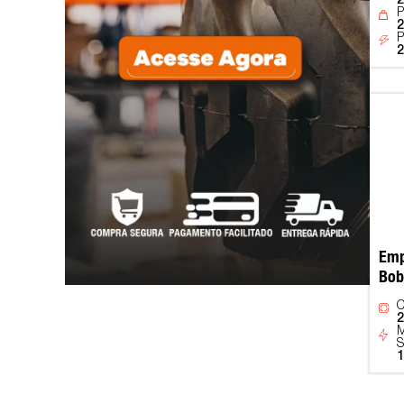
2
P
2
P
2
Emp
Bob
C
2
M
S
1