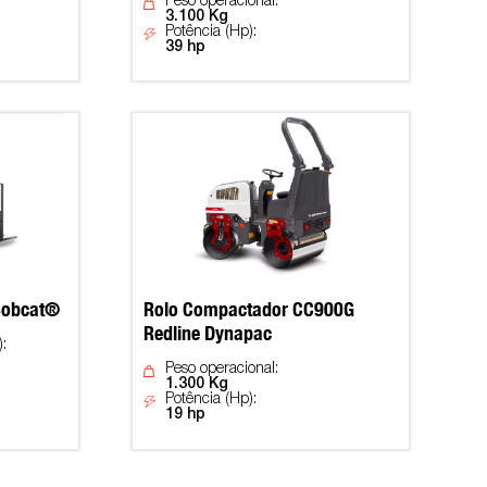
Peso operacional:
3.100 Kg
Potência (Hp):
39 hp
Bobcat®
Rolo Compactador CC900G
Redline Dynapac
:
Peso operacional:
1.300 Kg
Potência (Hp):
19 hp