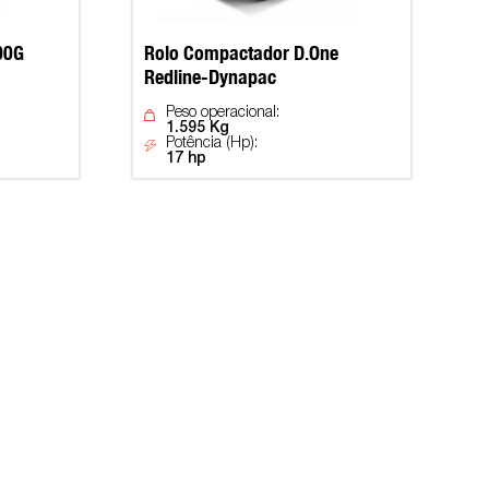
00G
Rolo Compactador D.One
Redline-Dynapac
Peso operacional:
1.595 Kg
Potência (Hp):
17 hp