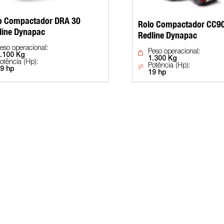
o Compactador DRA 30
Rolo Compactador CC9
line Dynapac
Redline Dynapac
eso operacional:
Peso operacional:
.100 Kg
1.300 Kg
otência (Hp):
Potência (Hp):
9 hp
19 hp