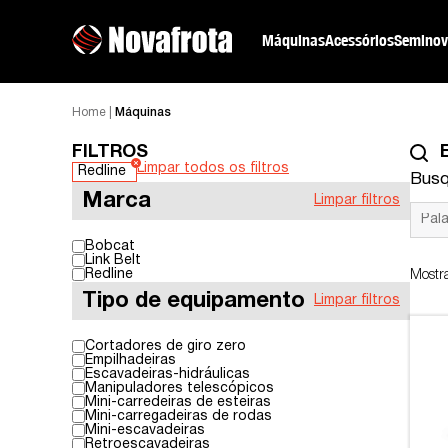
Máquinas
Acessórios
Seminov
Home
|
Máquinas
FILTROS
Limpar todos os filtros
Redline
Busq
Marca
Limpar filtros
Bobcat
Link Belt
Redline
Mostr
Tipo de equipamento
Limpar filtros
Cortadores de giro zero
Empilhadeiras
Escavadeiras-hidráulicas
Manipuladores telescópicos
Mini-carredeiras de esteiras
Mini-carregadeiras de rodas
Mini-escavadeiras
Retroescavadeiras