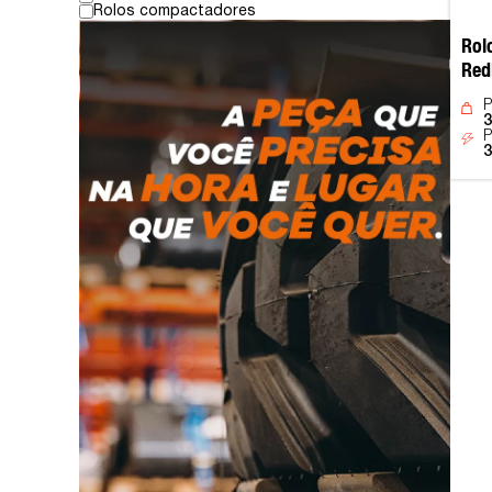
Rolos compactadores
Rol
Red
P
3
P
3