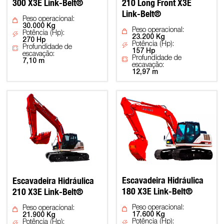
300 X3E Link-Belt®
210 Long Front X3E
Link-Belt®
Peso operacional:
30.000 Kg
Peso operacional:
Potência (Hp):
23.200 Kg
270 Hp
Potência (Hp):
Profundidade de
157 Hp
escavação:
Profundidade de
7,10 m
escavação:
12,97 m
Escavadeira Hidráulica
Escavadeira Hidráulica
180 X3E Link-Belt®
210 X3E Link-Belt®
Peso operacional:
Peso operacional:
17.600 Kg
21.900 Kg
Potência (Hp):
Potência (Hp):