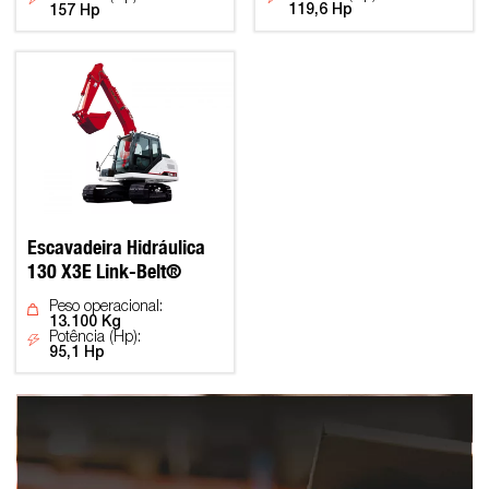
119,6 Hp
157 Hp
Escavadeira Hidráulica
130 X3E Link-Belt®
Peso operacional:
13.100 Kg
Potência (Hp):
95,1 Hp