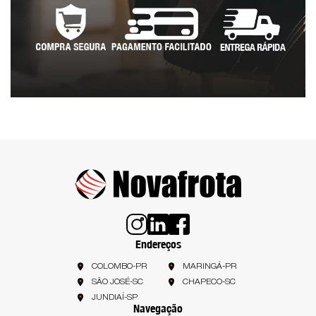
Endereços
COLOMBO-PR
MARINGÁ-PR
SÃO JOSÉ-SC
CHAPECO-SC
JUNDIAÍ-SP
Navegação